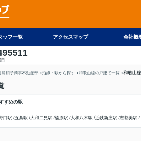
タッフ一覧
アクセスマップ
会社概
495511
曜日
和歌山線
 村島硝子商事不動産部
沿線・駅から探す
和歌山線の戸建て一覧
覧
すすめの駅
野口駅
/
五条駅
/
大和二見駅
/
榛原駅
/
大和八木駅
/
近鉄新庄駅
/
志都美駅
/