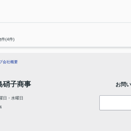
件(4件)
プ
会社概要
村島硝子商事
お問
曜日・水曜日
4