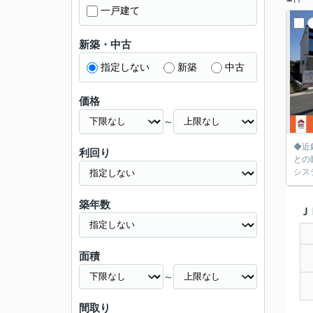
一戸建て
新築・中古
指定しない
新築
中古
価格
～
◆近
利回り
との
シス
築年数
Ｊ
面積
～
間取り