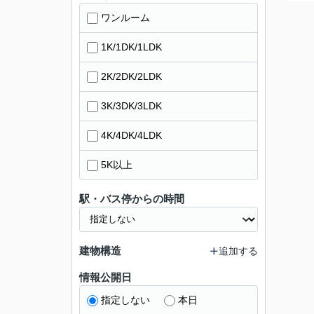
ワンルーム
1K/1DK/1LDK
2K/2DK/2LDK
3K/3DK/3LDK
4K/4DK/4LDK
5K以上
駅・バス停からの時間
建物構造
追加する
情報公開日
指定しない
本日