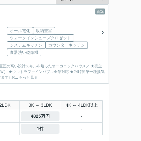
新築
オール電化
収納豊富
ウォークインシューズクロゼット
システムキッチン
カウンターキッチン
食器洗い乾燥機
家巨匠の高い設計スキルを培ったオーガニックハウス／ ★売主
ｋＷ） ★ウルトラファインバブル全館対応 ★24時間第一種換気
♪ お...
もっと見る
2LDK
3K ～ 3LDK
4K ～ 4LDK以上
4825万円
-
1件
-