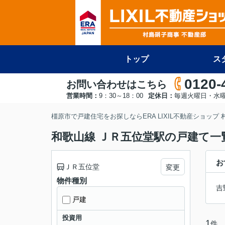
トップ
ス
0120-
お問い合わせはこちら
営業時間：
9：30～18：00
定休日：
毎週火曜日・水
橿原市で戸建住宅をお探しならERA LIXIL不動産ショップ
和歌山線 ＪＲ五位堂駅の戸建て一
お
ＪＲ五位堂
変更
物件種別
吉
戸建
投資用
1
件