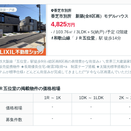
新築一戸建
香芝市
別所
香芝市別所 新築(全8区画）モデルハウス
4,825
万円
- / 103.76㎡ / 3LDK＋S(納戸) /予定 /2階建
和歌山線
「
ＪＲ五位堂
」駅 徒歩14分
鉄大阪線『五位堂』駅徒歩9分♪総区画8区画の表情豊かな街並み♪ ＼世界三大建築
販売提携物件 ★長期優良住宅♪耐震3取得+a 制震テープ搭載 ★太陽光標準搭載(9
テムが標準仕様♪ どんどん街並みが完成してきました(^^)/ 今なら区画選んでいただけます
Ｒ五位堂の掲載物件の価格相場
1R ～ 1K
1DK ～ 1LDK
2K ～ 
-
-
-
価格相場
-
-
-
募集件数