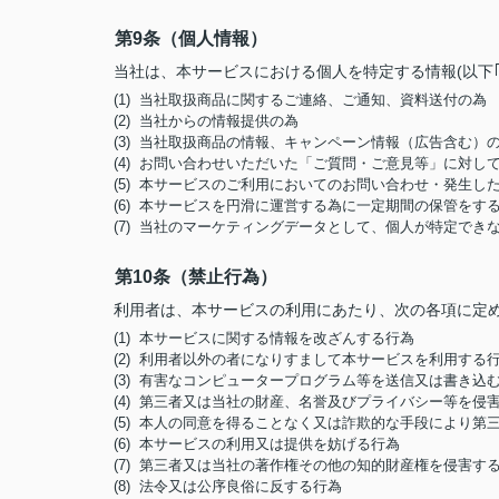
第9条（個人情報）
当社は、本サービスにおける個人を特定する情報(以下
(1) 当社取扱商品に関するご連絡、ご通知、資料送付の為
(2) 当社からの情報提供の為
(3) 当社取扱商品の情報、キャンペーン情報（広告含む）
(4) お問い合わせいただいた「ご質問・ご意見等」に対
(5) 本サービスのご利用においてのお問い合わせ・発生
(6) 本サービスを円滑に運営する為に一定期間の保管をす
(7) 当社のマーケティングデータとして、個人が特定でき
第10条（禁止行為）
利用者は、本サービスの利用にあたり、次の各項に定
(1) 本サービスに関する情報を改ざんする行為
(2) 利用者以外の者になりすまして本サービスを利用する
(3) 有害なコンピュータープログラム等を送信又は書き込
(4) 第三者又は当社の財産、名誉及びプライバシー等を侵
(5) 本人の同意を得ることなく又は詐欺的な手段により
(6) 本サービスの利用又は提供を妨げる行為
(7) 第三者又は当社の著作権その他の知的財産権を侵害す
(8) 法令又は公序良俗に反する行為