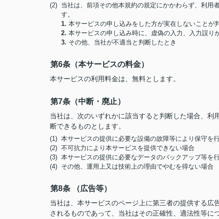
(2) 当社は、前項その他本規約の規定にかかわらず、利
す。
1.
本サービスの申し込みをした方が実在しないことが
2.
本サービスの申し込み時に、虚偽の入力、入力誤り
3.
その他、当社が不適当と判断したとき
第6条（本サービスの料金）
本サービスの利用料金は、無料とします。
第7条（中断・廃止）
当社は、次のいずれかに該当すると判断した場合、利
断できるものとします。
(1) 本サービスの提供に必要な設備の故障等により保守を
(2) 不可抗力により本サービスを提供できない場合
(3) 本サービスの提供に必要なデータのバックアップ等を
(4) その他、運用上又は技術上の理由でやむを得ない場合
第8条 （広告等）
当社は、本サービスのページ上に第三者の提供する広
されるものであって、当社はその正確性、適法性等に