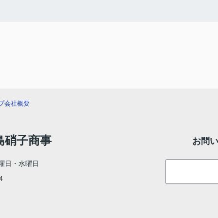
プ
会社概要
村島硝子商事
お問
曜日・水曜日
4