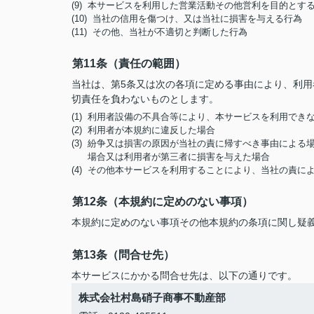
(9) 本サービスを利用した営業活動その他営利を目的とす
(10) 当社の信用を傷つけ、又は当社に損害を与える行為
(11) その他、当社が不適切と判断した行為
第11条（責任の範囲）
当社は、第5条又は次の各項に定める事由により、利
切責任を負わないものとします。
(1) 利用者設備の不具合等により、本サービスを利用でき
(2) 利用者が本規約に違反した場合
(3) 紛争又は損害の原因が当社の責に帰すべき事由によ
場合又は利用者が第三者に損害を与えた場合
(4) その他本サービスを利用することにより、当社の責
第12条（本規約に定めのない事項）
本規約に定めのない事項その他本規約の条項に関し疑
第13条（問合せ先）
本サービスにかかる問合せ先は、以下の通りです。
株式会社村島硝子商事不動産部