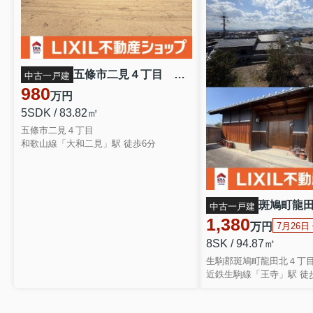
五條市二見４丁目 中古戸建
中古一戸建
980
万円
5SDK / 83.82㎡
五條市二見４丁目
和歌山線「大和二見」駅 徒歩6分
中古一戸建
1,380
万円
7月26日
8SK / 94.87㎡
生駒郡斑鳩町龍田北４丁
近鉄生駒線「王寺」駅 徒歩