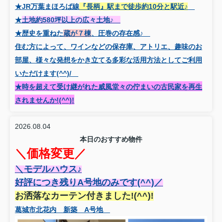
★JR万葉まほろば線
『長柄』駅まで徒歩約10分と駅近♪
★
土地約580坪以上の広々土地♪
★歴史を重ねた
蔵が７棟
、圧巻の存在感♪
住む方によって、ワインなどの保存庫、アトリエ、趣味のお
部屋、様々な発想をかき立てる多彩な活用方法としてご利用
いただけます(^^)/
★時を超えて受け継がれた威風堂々の佇まいの古民家を再生
されませんか!(^^)!
2026.08.04
本日のおすすめ物件
＼価格変更／
＼モデルハウス♪
好評につき残りA号地のみです(^^)／
お洒落なカーテン付きました!(^^)!
葛城市北花内 新築 A号地