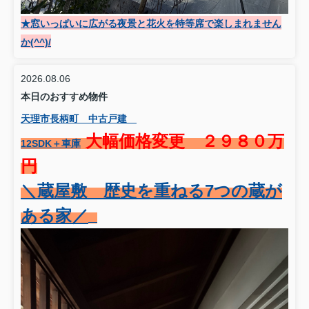
★窓いっぱいに広がる夜景と花火を特等席で楽しまれません
か(^^)/
2026.08.06
本日のおすすめ物件
天理市長柄町 中古戸建
大幅価格変更 ２９８０万
12SDK＋車庫
円
＼蔵屋敷 歴史を重ねる7つの蔵が
ある家／