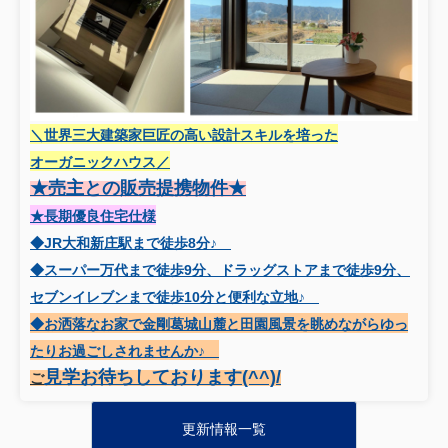
＼世界三大建築家巨匠の高い設計スキルを培った
オーガニックハウス／
★売主との販売提携物件
★
★長期優良住宅仕様
◆JR大和新庄駅まで徒歩8分♪
◆スーパー万代まで徒歩9分、ドラッグストアまで徒歩9分、
セブンイレブンまで徒歩10分と便利な立地♪
◆お洒落なお家で金剛葛城山麓と田園風景を眺めながらゆっ
たりお過ごしされませんか♪
見学お待ちしております(^^)/
ご
更新情報一覧