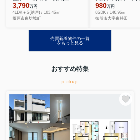
3,790
980
万円
万円
4LDK＋S(納戸) / 103.45㎡
8SDK / 140.96㎡
橿原市東坊城町
御所市大字東持田
売買新着物件の一覧
をもっと見る
おすすめ特集
pickup