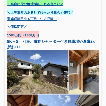
＼高台に佇む解放感あふれる住まい／
＼世界遺産のある町でゆったり暮らす贅沢／
斑鳩町龍田北４丁目 中古戸建
＼価格変更／
1580万円→1380万円
8K＋S
別途、電動シャッター付き駐車場や倉庫2か
所あり♪