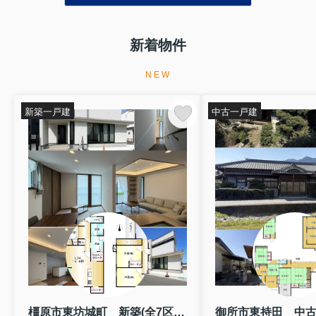
新着物件
NEW
新築一戸建
中古一戸建
橿原市東坊城町 新築(全7区画）7号地 モデルハウス
御所市東持田 中