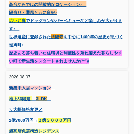
高台ならではの開放的なロケーション♪
陽当り・通風ともに良好♪
広いお庭
でドッグランやバーベキューなど楽しみが広がりま
す♪
世界遺産に登録された
法隆寺
を中心に1400年の歴史が息づく
斑鳩町♪
歴史ある落ち着いた住環境と利便性を兼ね備えた暮らしやす
い町で新生活をスタートされませんか(^^)/
2026.08.07
新築未入居マンション
地上36階建
3LDK
＼大幅価格変更／
2億7000万円→
２億３０００万円
超高層免震構造レジデンス