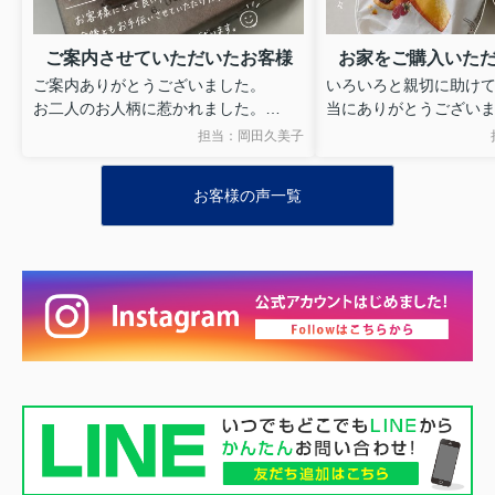
ご案内させていただいたお客様
お家をご購入いた
ご案内ありがとうございました。
いろいろと親切に助け
お二人のお人柄に惹かれました。
当にありがとうござい
引き続き、今後とも宜しくおねがいい
無事に家をかうことが
担当：岡田久美子
たします。
うれしいです。
お礼に、フランスのお
お客様の声一覧
ます。
みなさんで食べていた
いです。
これからもよろしくお
す。
P.S.かんじ上手でなく
少しづつべんきょうし