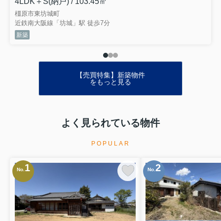
4LDK＋S(納戸) / 103.45㎡
橿原市東坊城町
近鉄南大阪線「坊城」駅 徒歩7分
新築
【売買特集】新築物件
をもっと見る
よく見られている物件
POPULAR
1
2
No.
No.