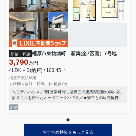
橿原市東坊城町 新築(全7区画）7号地 モデルハウス
新築一戸建
3,790
万円
4LDK＋S(納戸) / 103.45㎡
橿原市東坊城町
近鉄南大阪線「坊城」駅 徒歩7分
＼モデルハウス／3棟見学可能＼世界三大建築家巨匠の高い設
計スキルを培ったオーガニックハウス／★売主との販売提携物
件★長期優良住宅♪断熱性能5級 耐震等級3★総区画７区画の表
新築
情豊かな街並み★『坊城』駅徒歩７分と駅近★スーパーやドラ
ックストア徒歩２分程★７号地は「帰宅・手洗い動線」「家事
動線」「見守り動線」と動線に特化した「家事ラク」設計♪特
にファミリークロークを中心とした裏動線をぜひ体感してくだ
おすすめ特集をもっと見る
さい