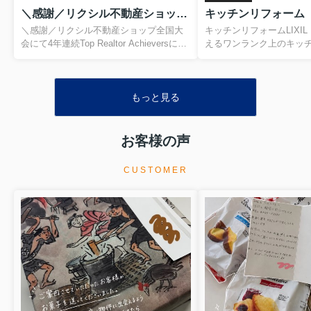
＼感謝／リクシル不動産ショップ全国大会にて4年連続Top Realtor Achieversに選ばれました♪
キッチンリフォーム
＼感謝／リクシル不動産ショップ全国大
キッチンリフォームLIXI
会にて4年連続Top Realtor Achieversに選
えるワンランク上のキッチン
ばれました♪リクシル不動産ショップ全国
別荘をご購入いただいた
大会にて4年連続Top Realtor Achieversに
のリフォームもご依頼く
選ばれました(^^)/これも素敵なご縁をいた
(^^)/afterLIXIL 「Ric
だきましたお客様いつも無理を聞いてく
1. 美しさと耐久性を両
もっと見る
ださる売主様全ての方々のお陰ですあり
クトップ」リシェルの代
がとうございますいつも温かいお言葉を
のが、焼き物ならではの
かけてくださるお客様達いつもお客様に
を持つセラミック製の間
お客様の声
助けていただいております。初心を忘れ
プ）です。熱に強い： 高
ず日々感謝の気持ちを大切に頑張ります!
や鍋をうっかり直接置い
CUSTOMER
(^^)!ありがとうございましたまた10year's
変色や変形が起こりにく
with ERAとして表彰していただけました!
ます。キズ・汚れに強い：
(^^)!そして全体パーティのクイズ大会で
高く、金属などでこすっ
は...
にくいため、まな板なし
ともできるほ...