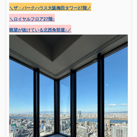
＼ザ・パークハウス大阪梅田タワー27階／
＼ロイヤルフロア27階♪
眺望が抜けている北西角部屋♪／