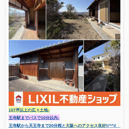
107坪以上の広々土地♪
王寺駅までバスで10分以内♪
王寺駅から天王寺まで20分程と
大阪へのアクセス良好
!(^^)!