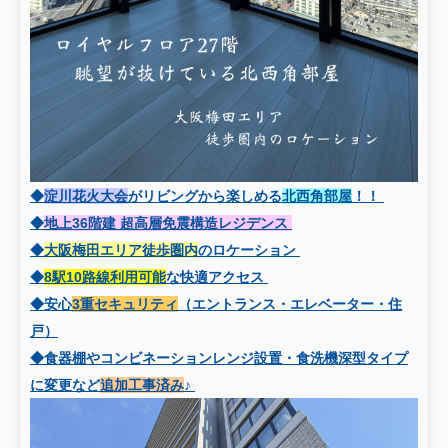
◆
淀川花火大会
がリビングから楽しめる
北西角部屋
！！
◆
地上36階建 超高層免震構造レジデンス
◆
大阪梅田エリア徒歩圏内
のロケーション
◆
8駅10路線利用可能
な快適アクセス
◆安心
3重セキュリティ
（エントランス・エレベーター・住
戸）
◆食器棚やコンビネーションレンジ設置・食洗機深型タイプ
に変更など
追加工事済み
♪