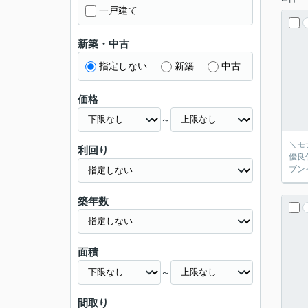
一戸建て
新築・中古
指定しない
新築
中古
価格
～
＼モ
利回り
優良
ブン
築年数
面積
～
間取り