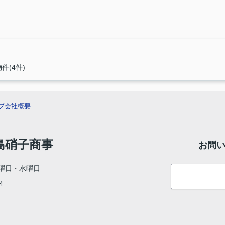
件(4件)
プ
会社概要
村島硝子商事
お問
曜日・水曜日
4