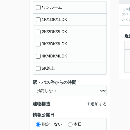
ワンルーム
＼大
スペ
1K/1DK/1LDK
たく
2K/2DK/2LDK
近
3K/3DK/3LDK
4K/4DK/4LDK
5K以上
駅・バス停からの時間
建物構造
追加する
情報公開日
指定しない
本日