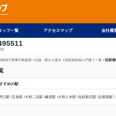
タッフ一覧
アクセスマップ
会社概
495511
曜日
近鉄御
 村島硝子商事不動産部
沿線・駅から探す
近鉄御所線の戸建て一覧
覧
すすめの駅
野口駅
/
五条駅
/
大和二見駅
/
榛原駅
/
大和八木駅
/
近鉄新庄駅
/
志都美駅
/