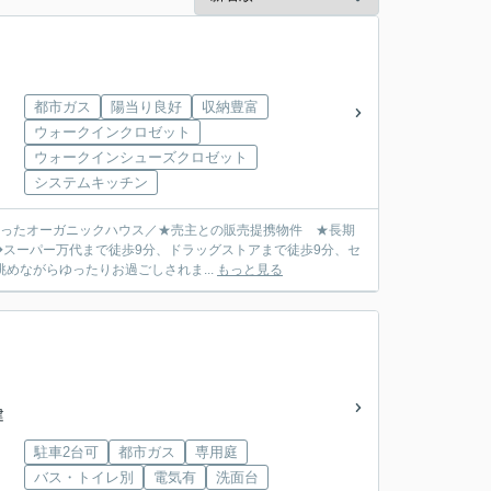
都市ガス
陽当り良好
収納豊富
ウォークインクロゼット
ウォークインシューズクロゼット
システムキッチン
培ったオーガニックハウス／★売主との販売提携物件 ★長期
◆スーパー万代まで徒歩9分、ドラッグストアまで徒歩9分、セ
めながらゆったりお過ごしされま...
もっと見る
建
駐車2台可
都市ガス
専用庭
バス・トイレ別
電気有
洗面台