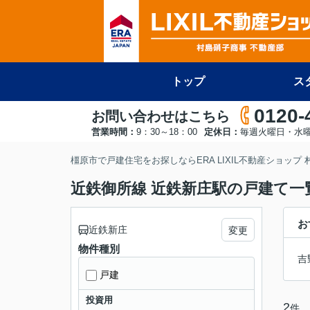
トップ
ス
0120-
お問い合わせはこちら
営業時間：
9：30～18：00
定休日：
毎週火曜日・水
橿原市で戸建住宅をお探しならERA LIXIL不動産ショップ
近鉄御所線 近鉄新庄駅の戸建て一
お
近鉄新庄
変更
物件種別
吉
戸建
投資用
2
件