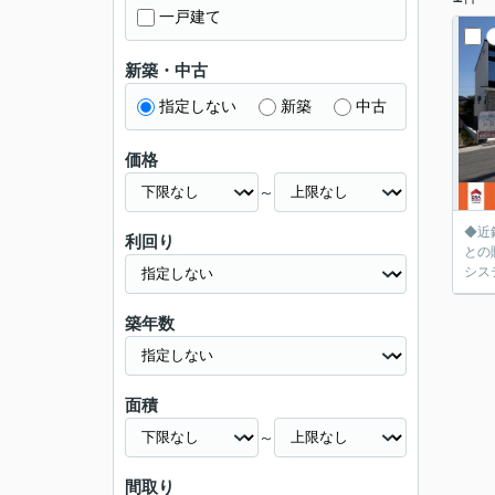
一戸建て
新築・中古
指定しない
新築
中古
価格
～
◆近
利回り
との
シス
築年数
面積
～
間取り