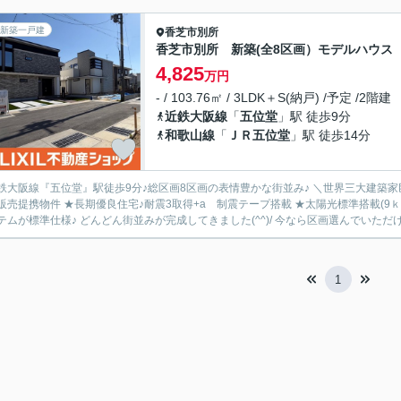
新築一戸建
香芝市
別所
香芝市別所 新築(全8区画）モデルハウス
4,825
万円
- / 103.76㎡ / 3LDK＋S(納戸) /予定 /2階建
近鉄大阪線
「
五位堂
」駅 徒歩9分
和歌山線
「
ＪＲ五位堂
」駅 徒歩14分
鉄大阪線『五位堂』駅徒歩9分♪総区画8区画の表情豊かな街並み♪ ＼世界三大建築
販売提携物件 ★長期優良住宅♪耐震3取得+a 制震テープ搭載 ★太陽光標準搭載(9
テムが標準仕様♪ どんどん街並みが完成してきました(^^)/ 今なら区画選んでいただけます
1