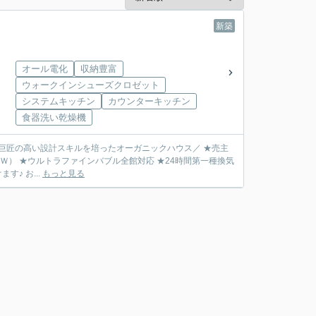
新築
オール電化
収納豊富
ウォークインシューズクロゼット
システムキッチン
カウンターキッチン
食器洗い乾燥機
家巨匠の高い設計スキルを培ったオーガニックハウス／ ★売主
ｋＷ） ★ウルトラファインバブル全館対応 ★24時間第一種換気
♪ お...
もっと見る