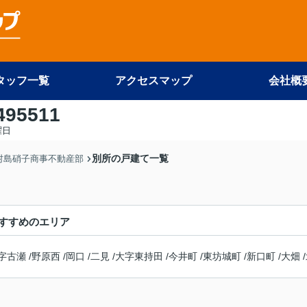
タッフ一覧
アクセスマップ
会社概
495511
曜日
別所の戸建て一覧
 村島硝子商事不動産部
すすめのエリア
字古瀬
/
野原西
/
岡口
/
二見
/
大字東持田
/
今井町
/
東坊城町
/
新口町
/
大畑
/