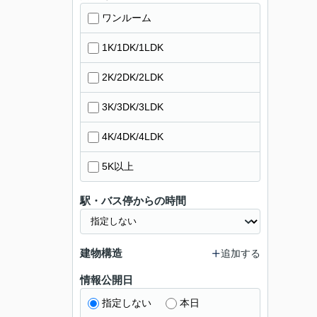
ワンルーム
1K/1DK/1LDK
2K/2DK/2LDK
3K/3DK/3LDK
4K/4DK/4LDK
5K以上
駅・バス停からの時間
建物構造
追加する
情報公開日
指定しない
本日