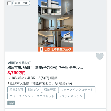
新築一戸建
橿原市東坊城町
橿原市東坊城町 新築(全7区画）7号地 モデルハウス
3,790
万円
- / 103.45㎡ / 4LDK＋S(納戸) /新築
近鉄南大阪線「橿原神宮西口」駅 徒歩27分
駐車2台可
都市ガス
収納豊富
ウォークインクロゼット
ウォークインシューズクロゼット
システムキッチン
新築