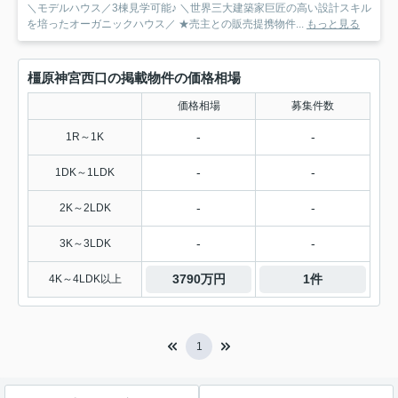
＼モデルハウス／3棟見学可能♪ ＼世界三大建築家巨匠の高い設計スキル
を培ったオーガニックハウス／ ★売主との販売提携物件...
もっと見る
橿原神宮西口の掲載物件の価格相場
価格相場
募集件数
-
-
1R～1K
-
-
1DK～1LDK
-
-
2K～2LDK
-
-
3K～3LDK
3790万円
1件
4K～4LDK以上
1