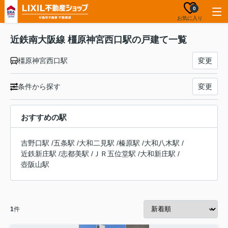
0
お気に入り
近鉄南大阪線 橿原神宮西口駅の戸建て一覧
橿原神宮西口駅
変更
条件から探す
変更
おすすめの駅
吉野口駅
/
五条駅
/
大和二見駅
/
榛原駅
/
大和八木駅
/
近鉄新庄駅
/
志都美駅
/
ＪＲ五位堂駅
/
大和新庄駅
/
壺阪山駅
1
件