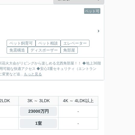
ペット可
ペット飼育可
ペット相談
エレベーター
免震構造
ディスポーザー
角部屋
大会がリビングから楽しめる北西角部屋！！ ◆地上36階
更など追...
もっと見る
2LDK
3K ～ 3LDK
4K ～ 4LDK以上
23000万円
-
1室
-