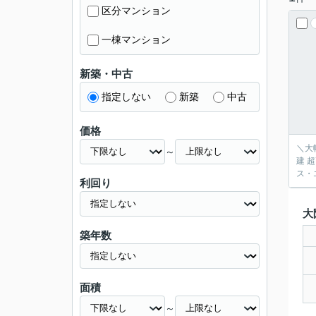
区分マンション
一棟マンション
新築・中古
指定しない
新築
中古
価格
＼大
～
建 超高層免震構造レジデ
ス・
利回り
大
築年数
面積
～