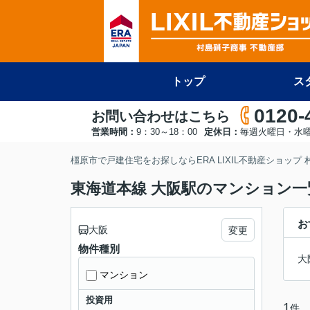
トップ
ス
0120-
お問い合わせはこちら
営業時間：
9：30～18：00
定休日：
毎週火曜日・水
橿原市で戸建住宅をお探しならERA LIXIL不動産ショップ
東海道本線 大阪駅のマンション一
お
大阪
変更
物件種別
大
マンション
投資用
1
件