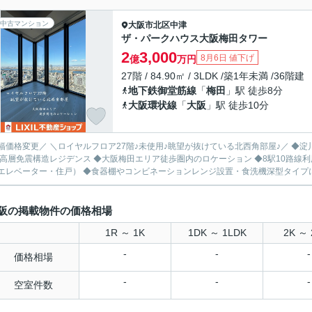
中古マンション
大阪市北区
中津
ザ・パークハウス大阪梅田タワー
2
3,000
8月6日 値下げ
億
万円
27階 / 84.90㎡ / 3LDK /築1年未満 /36階建
地下鉄御堂筋線
「
梅田
」駅 徒歩8分
大阪環状線
「
大阪
」駅 徒歩10分
幅価格変更／ ＼ロイヤルフロア27階♪未使用♪眺望が抜けている北西角部屋♪／ ◆淀川花火
ンス ◆大阪梅田エリア徒歩圏内のロケーション ◆8駅10路線利用可能な快適アクセス ◆安心3重セキュリティ（エントラン
エレベーター・住戸） ◆食器棚やコンビネーションレンジ設置・食洗機深型タイプに変
阪の掲載物件の価格相場
1R ～ 1K
1DK ～ 1LDK
2K ～ 
-
-
-
価格相場
-
-
-
空室件数