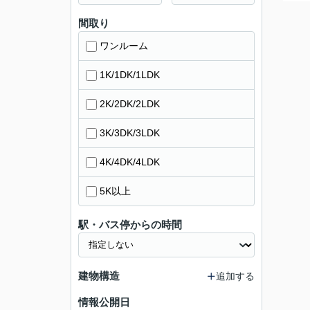
間取り
ワンルーム
1K/1DK/1LDK
2K/2DK/2LDK
3K/3DK/3LDK
4K/4DK/4LDK
5K以上
駅・バス停からの時間
建物構造
追加する
情報公開日