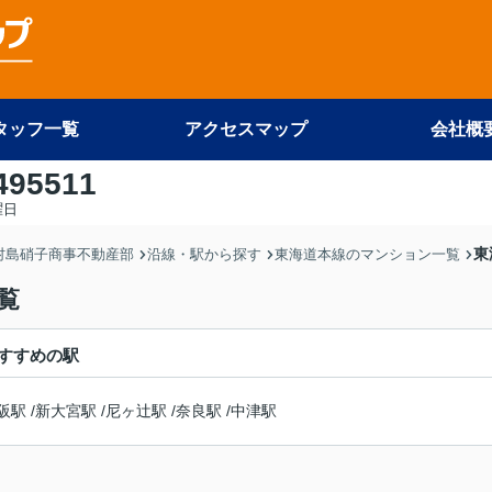
タッフ一覧
アクセスマップ
会社概
495511
曜日
東
 村島硝子商事不動産部
沿線・駅から探す
東海道本線のマンション一覧
覧
すすめの駅
阪駅
/
新大宮駅
/
尼ヶ辻駅
/
奈良駅
/
中津駅