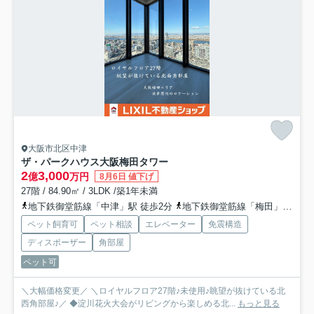
大阪市北区中津
ザ・パークハウス大阪梅田タワー
2
3,000
億
万円
8月6日 値下げ
27階 / 84.90㎡ / 3LDK /築1年未満
地下鉄御堂筋線「中津」駅 徒歩2分
地下鉄御堂筋線「梅田」駅 徒歩8分
ペット飼育可
ペット相談
エレベーター
免震構造
ディスポーザー
角部屋
ペット可
＼大幅価格変更／ ＼ロイヤルフロア27階♪未使用♪眺望が抜けている北
西角部屋♪／ ◆淀川花火大会がリビングから楽しめる北...
もっと見る