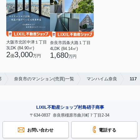
大阪市北区中津１丁目
奈良市四条大路１丁目
3LDK (84.90㎡)
4LDK (84.14㎡)
2
3,000
1,680
億
万円
万円
部
奈良市のマンション(売買)一覧
マンハイム奈良
117
LIXIL不動産ショップ村島硝子商事
〒634-0837 奈良県橿原市曲川町７丁目2-34
お問い合わせ
電話する