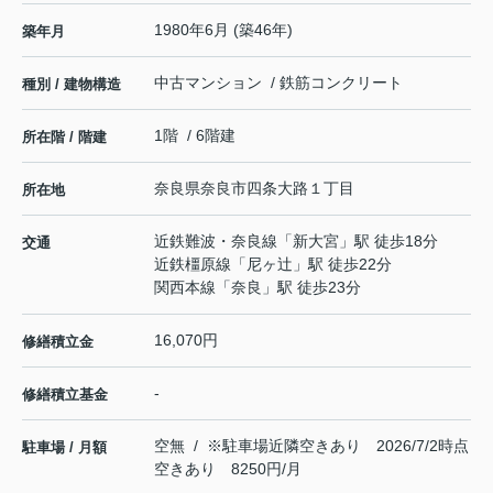
1980年6月 (築46年)
築年月
中古マンション / 鉄筋コンクリート
種別 / 建物構造
1階 / 6階建
所在階 / 階建
奈良県
奈良市
四条大路
１丁目
所在地
近鉄難波・奈良線
「
新大宮
」駅 徒歩18分
交通
近鉄橿原線
「
尼ヶ辻
」駅 徒歩22分
関西本線
「
奈良
」駅 徒歩23分
16,070円
修繕積立金
-
修繕積立基金
空無 / ※駐車場近隣空きあり 2026/7/2時点
駐車場 / 月額
空きあり 8250円/月