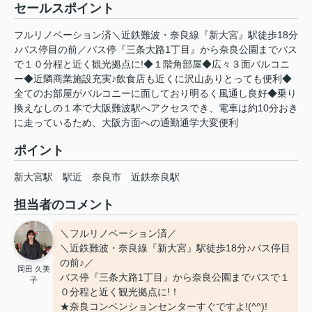
セールスポイント
フルリノベーション済＼近鉄難波・奈良線『新大宮』駅徒歩18分
♪バス停目の前／バス停『三条大路1丁目』から奈良公園までバス
で１０分程と近く観光拠点に!◆１階角部屋◆広々３面バルコニ
ー◆近隣商業施設充実♪飲食店も近くに沢山ありとっても便利◆
全てのお部屋がバルコニーに面しており明るく風通し良好◆乗り
換えなしの１本で大阪難波駅へアクセスでき、電車は約10分おき
に走っているため、大阪方面への通勤通学大変便利
ポイント
新大宮駅
駅近
奈良市
近鉄奈良駅
担当者のコメント
＼フルリノベーション済／
＼近鉄難波・奈良線『新大宮』駅徒歩18分♪バス停目
の前♪／
岡田 久美
バス停『三条大路1丁目』から奈良公園までバスで１
子
０分程と近く観光拠点に!！
★奈良コンベンションセンターすぐですよ!(^^)!