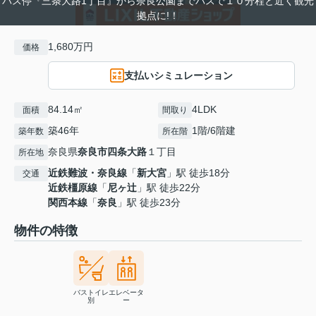
バス停『三条大路1丁目』から奈良公園までバスで１０分程と近く観光
拠点に!！
1,680万円
価格
支払いシミュレーション
84.14㎡
4LDK
面積
間取り
築46年
1階/6階建
築年数
所在階
奈良県
奈良市
四条大路
１丁目
所在地
近鉄難波・奈良線
「
新大宮
」駅 徒歩18分
交通
近鉄橿原線
「
尼ヶ辻
」駅 徒歩22分
関西本線
「
奈良
」駅 徒歩23分
物件の特徴
バストイレ
エレベータ
別
ー