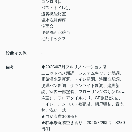
コンロ３口
バス・トイレ別
追焚機能浴室
温水洗浄便座
洗面台
洗髪洗面化粧台
宅配ボックス
-
設備(その他)
◆2026年7月フルリノベーション済
備考
ユニットバス新調、システムキッチン新調、
電気温水器新調、トイレ新調、洗面台新調、
洗濯パン新調、ダウンライト新調、建具新
調、室内一部塗装、フローリング張り(和室→
洋室）、フロアタイル貼り、CF張替(洗面、
トイレ）、クロス・襖張替、網戸張替、畳表
替、洗い一式
★自治会費300円/月
★駐車場近隣空きあり 2026/7/2時点 8250
円/月