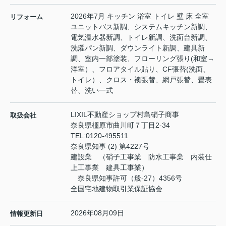
2026年7月 キッチン 浴室 トイレ 壁 床 全室
リフォーム
ユニットバス新調、システムキッチン新調、
電気温水器新調、トイレ新調、洗面台新調、
洗濯パン新調、ダウンライト新調、建具新
調、室内一部塗装、フローリング張り(和室→
洋室）、フロアタイル貼り、CF張替(洗面、
トイレ）、クロス・襖張替、網戸張替、畳表
替、洗い一式
LIXIL不動産ショップ村島硝子商事
取扱会社
奈良県橿原市曲川町７丁目2-34
TEL:
0120-495511
奈良県知事 (2) 第4227号
建設業 （硝子工事業 防水工事業 内装仕
上工事業 建具工事業）
奈良県知事許可（般-27）4356号
全国宅地建物取引業保証協会
2026年08月09日
情報更新日