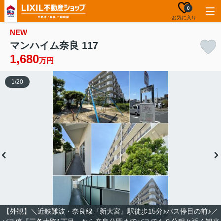
0
お気に入り
NEW
マンハイム奈良 117
1,680
万円
1
/
20
【外観】＼近鉄難波・奈良線『新大宮』駅徒歩15分♪バス停目の前♪／