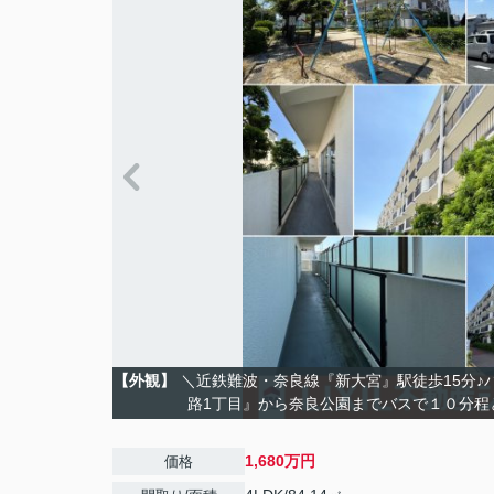
【外観】
＼近鉄難波・奈良線『新大宮』駅徒歩15分♪
路1丁目』から奈良公園までバスで１０分程
1,680万円
価格