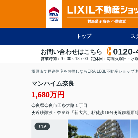
トップ
ス
0120-
お問い合わせはこちら
営業時間：
9：30～18：00
定休日：
毎週火曜日・水
橿原市で戸建住宅をお探しならERA LIXIL不動産ショップ
マンハイム奈良
1,680万円
奈良県
奈良市
四条大路
１丁目
近鉄難波・奈良線「新大宮」駅徒歩18分
近鉄橿原
1
/
19