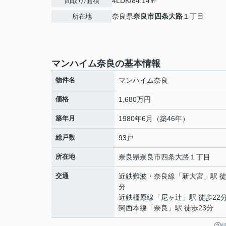
4LDK/84.14㎡
間取り/面積
奈良県
奈良市
四条大路
１丁目
所在地
マンハイム奈良の基本情報
物件名
マンハイム奈良
価格
1,680万円
築年月
1980年6月（築46年）
総戸数
93戸
所在地
奈良県
奈良市
四条大路
１丁目
交通
近鉄難波・奈良線
「
新大宮
」駅 徒
分
近鉄橿原線
「
尼ヶ辻
」駅 徒歩22
関西本線
「
奈良
」駅 徒歩23分