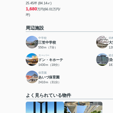
25.45坪 (84.14㎡)
1,680
万円(66.01万円/
坪)
周辺施設
中学校
幼
三笠中学校
大
550ｍ（7分）
1
スーパー
総
ドン・キホーテ
済
1430ｍ（18分）
1
保育園
あいづ保育園
2410ｍ（31分）
よく見られている物件