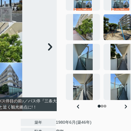
バス停目の前♪／バス停『三条大
と近く観光拠点に!！
1980年6月(築46年)
築年