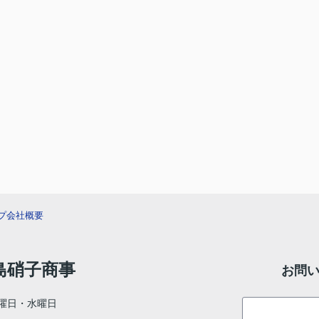
プ
会社概要
村島硝子商事
お問
曜日・水曜日