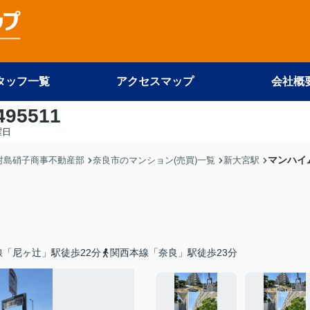
タッフ一覧
アクセスマップ
会社概
495511
曜日
マンハイ
 村島硝子商事不動産部
奈良市のマンション(売買)一覧
新大宮駅
線「尼ヶ辻」駅徒歩22分
関西本線「奈良」駅徒歩23分