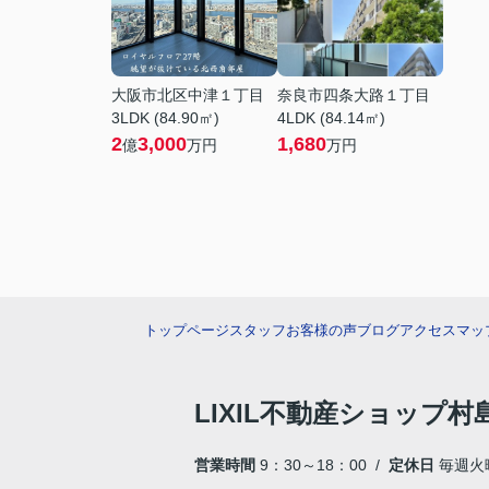
大阪市北区中津１丁目
奈良市四条大路１丁目
3LDK (84.90㎡)
4LDK (84.14㎡)
2
3,000
1,680
億
万円
万円
トップページ
スタッフ
お客様の声
ブログ
アクセスマッ
LIXIL不動産ショップ
営業時間
9：30～18：00 /
定休日
毎週火