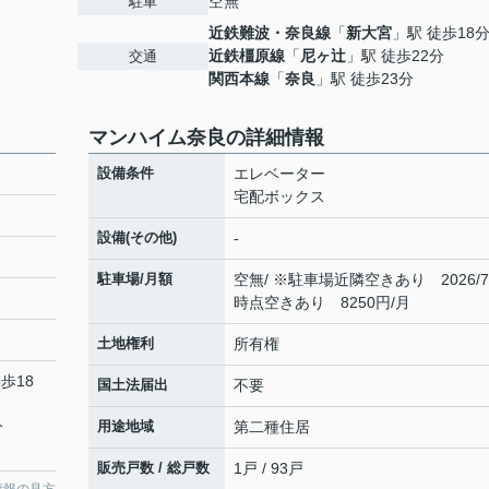
空無
駐車
近鉄難波・奈良線
「
新大宮
」駅 徒歩18
近鉄橿原線
「
尼ヶ辻
」駅 徒歩22分
交通
関西本線
「
奈良
」駅 徒歩23分
マンハイム奈良の詳細情報
設備条件
エレベーター
宅配ボックス
設備(その他)
-
駐車場/月額
空無/ ※駐車場近隣空きあり 2026/7
時点空きあり 8250円/月
土地権利
所有権
歩18
国土法届出
不要
分
用途地域
第二種住居
販売戸数 / 総戸数
1戸 / 93戸
情報の見方