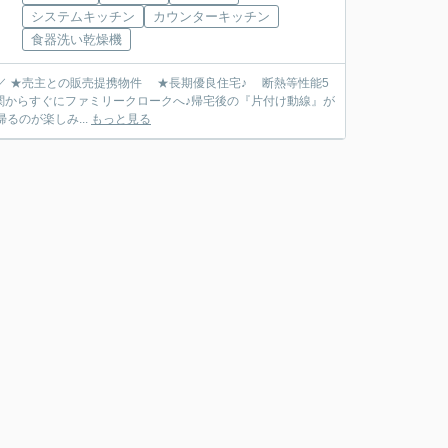
システムキッチン
カウンターキッチン
食器洗い乾燥機
／ ★売主との販売提携物件 ★長期優良住宅♪ 断熱等性能5
★玄関からすぐにファミリークロークへ♪帰宅後の『片付け動線』が
るのが楽しみ...
もっと見る