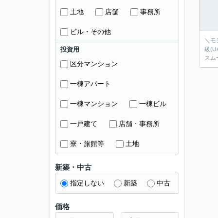
土地
店舗
事務所
ビル・その他
＼モ
投資用
級(
スム
区分マンション
一棟アパート
一棟マンション
一棟ビル
一戸建て
店舗・事務所
寮・旅館等
土地
新築・中古
指定しない
新築
中古
価格