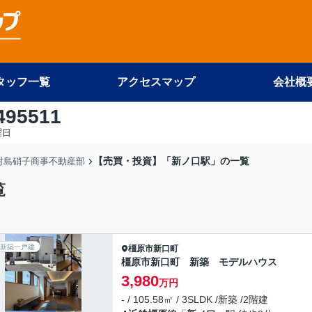
タッフ一覧
アクセスマップ
会社概
495511
曜日
【売買・投資】「新ノ口駅」の一覧
 村島硝子商事不動産部
覧
新築一戸建
橿原市
新口町
橿原市新口町 新築 モデルハウス
3,980
万円
- / 105.58㎡ / 3SLDK /新築 /2階建