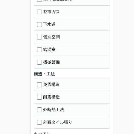
都市ガス
下水道
個別空調
給湯室
機械警備
構造・工法
免震構造
耐震構造
外断熱工法
外観タイル張り