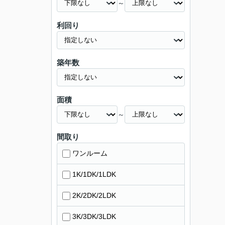
～
利回り
築年数
面積
～
間取り
ワンルーム
1K/1DK/1LDK
2K/2DK/2LDK
3K/3DK/3LDK