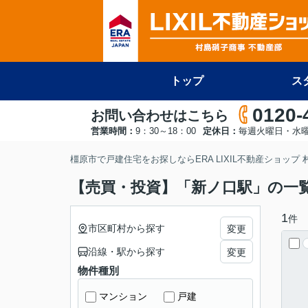
トップ
ス
0120-
お問い合わせはこちら
営業時間：
9：30～18：00
定休日：
毎週火曜日・水
橿原市で戸建住宅をお探しならERA LIXIL不動産ショップ
【売買・投資】「新ノ口駅」の一
1
件
市区町村から探す
変更
沿線・駅から探す
変更
物件種別
マンション
戸建