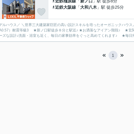
近鉄橿原線
「
新ノ口
」駅 徒歩8分
近鉄大阪線
「
大和八木
」駅 徒歩25分
デルハウス／ ＼世界三大建築家巨匠の高い設計スキルを培ったオーガニックハウス
UA0.57）耐震等級3 ★新ノ口駅徒歩８分と駅近♪ ★お洒落なアイアン階段♪ 
ーズな設計♪洗面・浴室も近く、毎日の家事効率をぐっと高めてくれます♪ ★毎日帰
1