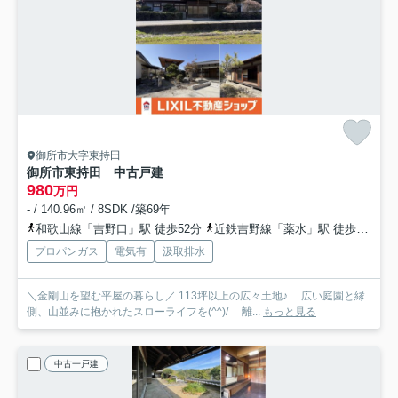
御所市大字東持田
御所市東持田 中古戸建
980
万円
- / 140.96㎡ / 8SDK /築69年
和歌山線「吉野口」駅 徒歩52分
近鉄吉野線「薬水」駅 徒歩54分
プロパンガス
電気有
汲取排水
＼金剛山を望む平屋の暮らし／ 113坪以上の広々土地♪ 広い庭園と縁
側、山並みに抱かれたスローライフを(^^)/ 離...
もっと見る
中古一戸建