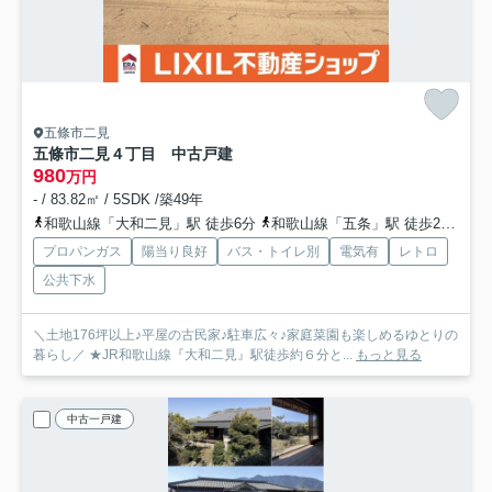
五條市二見
五條市二見４丁目 中古戸建
980
万円
- / 83.82㎡ / 5SDK /築49年
和歌山線「大和二見」駅 徒歩6分
和歌山線「五条」駅 徒歩27分
プロパンガス
陽当り良好
バス・トイレ別
電気有
レトロ
公共下水
＼土地176坪以上♪平屋の古民家♪駐車広々♪家庭菜園も楽しめるゆとりの
暮らし／ ★JR和歌山線『大和二見』駅徒歩約６分と...
もっと見る
中古一戸建