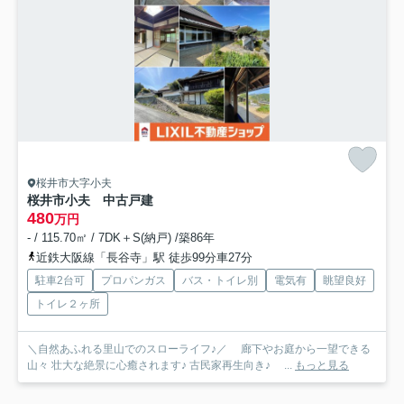
桜井市大字小夫
桜井市小夫 中古戸建
480
万円
- / 115.70㎡ / 7DK＋S(納戸) /築86年
近鉄大阪線「長谷寺」駅 徒歩99分車27分
駐車2台可
プロパンガス
バス・トイレ別
電気有
眺望良好
トイレ２ヶ所
＼自然あふれる里山でのスローライフ♪／ 廊下やお庭から一望できる
山々 壮大な絶景に心癒されます♪ 古民家再生向き♪ ...
もっと見る