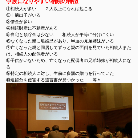
争族になりやすい相続の特徴
①相続人が多い ２人以上になれば起こる
②非摘出子がいる
③借金が多い
④相続財産に不動産がある
⑤自宅と預貯金は少ない 相続人が平等に分けにくい
⑥なくなった親に離婚歴があり、半血の兄弟姉妹がいる
⑦亡くなった親と同居してずっと親の面倒を見ていた相続人また
は、相続人の配偶者がいる
⑧子供がいないため、亡くなった配偶者の兄弟姉妹が相続人にな
る
⑨特定の相続人に対し、生前に多額の贈与を行っていた
⑩遺留分を侵害する遺言書が見つかった 等々