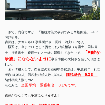
さて、内容ですが、「相続対策の事例でみる争族回避」→FP
向け研修。
講師は、ナガムネFP事務所代表 長棟 治夫CFPさん。
概要は、今までFPとして携わった相続相談（弁護士、司法書
「相続が
士、行政書士、税理士）と一緒に活動してきた中で、
争族
」にならないように
事前準備の大切さを話して頂きま
した。
まず情報として、奈良県の相続税申告状況は、平成28年 死亡
課税割合 9.3％
者数14,054人、課税被相続人数1,304人
納付相続人数2,792
全国平均 課税割合 8.1％です。
ちなみに
遺産が少なくても争族になりますよ！