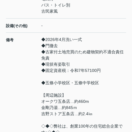
バス・トイレ別
古民家風
-
設備(その他)
◆2026年4月洗い一式
備考
◆門撤去
◆古家付土地売買のため建物契約不適合責任
免責
◆現状有姿取引
◆固定資産税：令和7年57100円
◆五條小学校区・五條中学校区
【周辺施設】
オークワ五条店…約460m
金剛乃湯…約845ｍ
吉野ストア五条店…約2.4㎞
◇◆◇弊社は、創業100年の住宅総合企業で