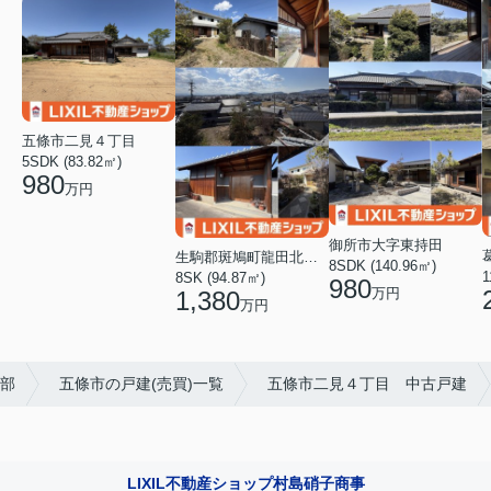
五條市二見４丁目
5SDK (83.82㎡)
980
万円
御所市大字東持田
生駒郡斑鳩町龍田北４丁目
8SDK (140.96㎡)
8SK (94.87㎡)
980
万円
1,380
万円
産部
五條市の戸建(売買)一覧
五條市二見４丁目 中古戸建
LIXIL不動産ショップ村島硝子商事