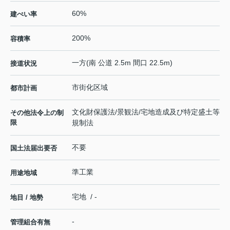
60%
建ぺい率
200%
容積率
一方(南 公道 2.5m 間口 22.5m)
接道状況
市街化区域
都市計画
文化財保護法/景観法/宅地造成及び特定盛土等
その他法令上の制
限
規制法
不要
国土法届出要否
準工業
用途地域
宅地 / -
地目 / 地勢
-
管理組合有無