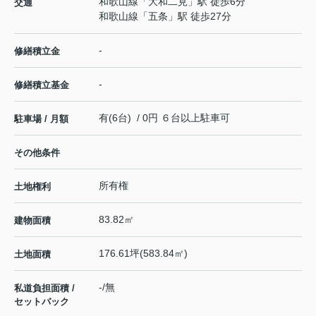
和歌山線
「
大和二見
」駅 徒歩6分
交通
和歌山線
「
五条
」駅 徒歩27分
-
修繕積立金
-
修繕積立基金
有(6台) / 0円 ６台以上駐車可
駐車場 / 月額
その他条件
所有権
土地権利
83.82㎡
建物面積
176.61坪(583.84㎡)
土地面積
-/無
私道負担面積 /
セットバック