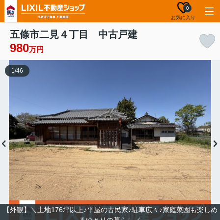
0
お気に入り
五條市二見４丁目 中古戸建
980
万円
1
/
46
【外観】＼土地176坪以上♪平屋の古民家♪駐車広々♪家庭菜園も楽しめ