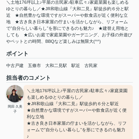
＼土地176坪以上♪平屋の古民家♪駐車広々♪家庭菜園も楽しめる
ゆとりの暮らし／★JR和歌山線『大和二見』駅徒歩約６分と駅
近 ★自然豊かな環境ですがスーパーや飲食店が近く便利な立
地 ★古き良き日本家屋の佇まいを活かしながら、リフォーム
で”自分らしい暮らし”を形にできるのも魅力♪ ★建替え用地と
しても ★広いお庭で家庭菜園やガーデニング、お子様の外遊び
やペットとの時間、BBQなど楽しみは無限大(^^)
ポイント
中古戸建
五條市
大和二見駅
駅近
古民家
担当者のコメント
＼土地176坪以上♪平屋の古民家♪駐車広々♪家庭菜園
も楽しめるゆとりの暮らし／
★JR和歌山線『大和二見』駅徒歩約６分と駅近
岡田 久美
★自然豊かな環境ですがスーパーや飲食店が近く便
子
利な立地
★古き良き日本家屋の佇まいを活かしながら、リフ
ォームで”自分らしい暮らし”を形にできるのも魅力
♪