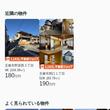
近隣の物件
五條市野原西２丁目
4K (104.38㎡)
五條市岡口１丁目
180
万円
5DK (83.79㎡)
190
万円
よく見られている物件