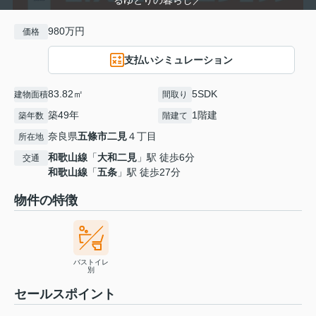
るゆとりの暮らし／
980万円
価格
支払いシミュレーション
83.82㎡
5SDK
建物面積
間取り
築49年
1階建
築年数
階建て
奈良県
五條市
二見
４丁目
所在地
和歌山線
「
大和二見
」駅 徒歩6分
交通
和歌山線
「
五条
」駅 徒歩27分
物件の特徴
バストイレ
別
セールスポイント