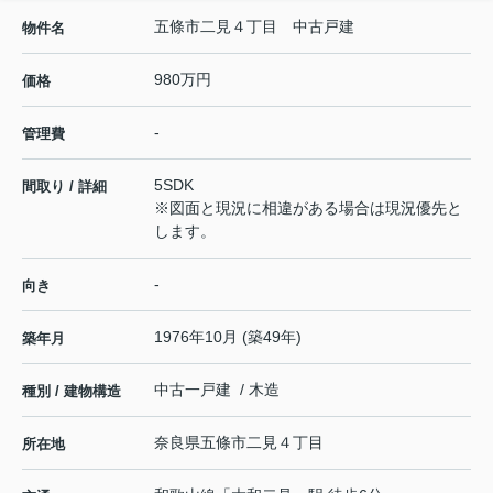
五條市二見４丁目 中古戸建
物件名
980万円
価格
-
管理費
5SDK
間取り / 詳細
※図面と現況に相違がある場合は現況優先と
します。
-
向き
1976年10月 (築49年)
築年月
中古一戸建 / 木造
種別 / 建物構造
奈良県
五條市
二見
４丁目
所在地