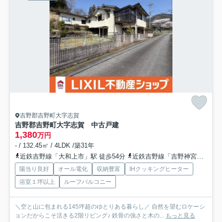
吉野郡吉野町大字志賀
吉野郡吉野町大字志賀 中古戸建
1,380
万円
- / 132.45㎡ / 4LDK /築31年
近鉄吉野線「大和上市」駅 徒歩54分
近鉄吉野線「吉野神宮」駅 徒歩56分
陽当り良好
オール電化
収納豊富
IHクッキングヒーター
浴室１坪以上
ルーフバルコニー
＼空と山に包まれる145坪超のゆとりある暮らし／ 自然を望むロケーシ
ョンだからこそ活きる2階リビング♪ 鉄骨の強さと木の...
もっと見る