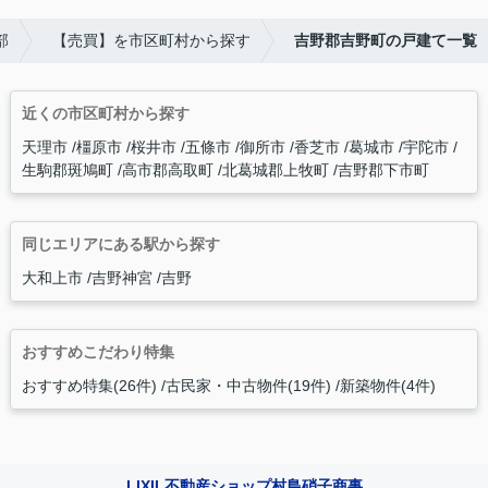
部
【売買】を市区町村から探す
吉野郡吉野町の戸建て一覧
近くの市区町村から探す
天理市
橿原市
桜井市
五條市
御所市
香芝市
葛城市
宇陀市
生駒郡斑鳩町
高市郡高取町
北葛城郡上牧町
吉野郡下市町
同じエリアにある駅から探す
大和上市
吉野神宮
吉野
おすすめこだわり特集
おすすめ特集(26件)
古民家・中古物件(19件)
新築物件(4件)
LIXIL不動産ショップ村島硝子商事