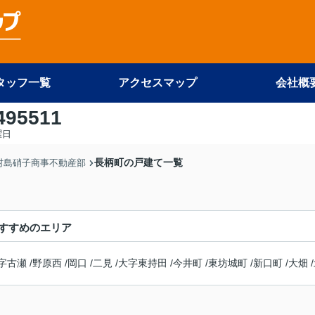
タッフ一覧
アクセスマップ
会社概
495511
曜日
長柄町の戸建て一覧
 村島硝子商事不動産部
すすめのエリア
字古瀬
/
野原西
/
岡口
/
二見
/
大字東持田
/
今井町
/
東坊城町
/
新口町
/
大畑
/