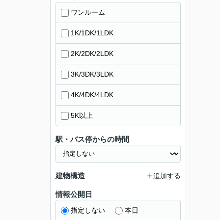
ワンルーム
1K/1DK/1LDK
2K/2DK/2LDK
3K/3DK/3LDK
4K/4DK/4LDK
5K以上
駅・バス停からの時間
建物構造
追加する
情報公開日
指定しない
本日