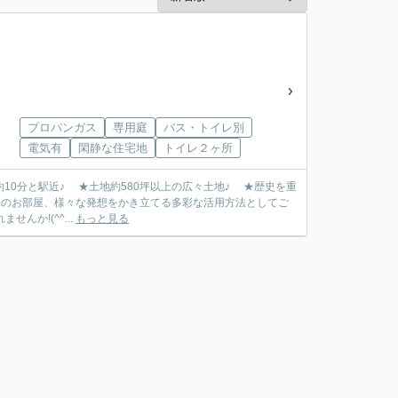
プロパンガス
専用庭
バス・トイレ別
電気有
閑静な住宅地
トイレ２ヶ所
10分と駅近♪ ★土地約580坪以上の広々土地♪ ★歴史を重
味のお部屋、様々な発想をかき立てる多彩な活用方法としてご
んか!(^^...
もっと見る