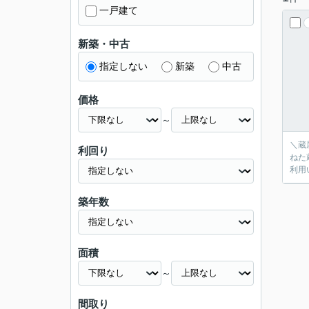
一戸建て
新築・中古
指定しない
新築
中古
価格
～
＼蔵
利回り
ねた
利用
築年数
面積
～
間取り