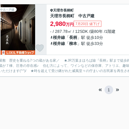
中古一戸建
天理市
長柄町
天理市長柄町 中古戸建
2,980
7月20日 値下げ
万円
- / 287.78㎡ / 12SDK /築80年 /1階建
桜井線
「
長柄
」駅 徒歩10分
桜井線
「
柳本
」駅 徒歩33分
屋敷 歴史を重ねる7つの蔵がある家／ ★JR万葉まほろば線『長柄』駅まで徒歩約
蔵が７棟、圧巻の存在感♪ 住む方によって、ワインなどの保存庫、アトリエ、趣
いただけます(^^)/ ★時を超えて受け継がれた威風堂々の佇まいの古民家を再生されませ
1