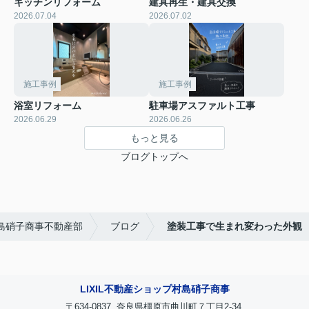
キッチンリフォーム
建具再生・建具交換
2026.07.04
2026.07.02
施工事例
施工事例
浴室リフォーム
駐車場アスファルト工事
2026.06.29
2026.06.26
もっと見る
ブログトップへ
村島硝子商事不動産部
ブログ
塗装工事で生まれ変わった外観
LIXIL不動産ショップ村島硝子商事
〒634-0837 奈良県橿原市曲川町７丁目2-34