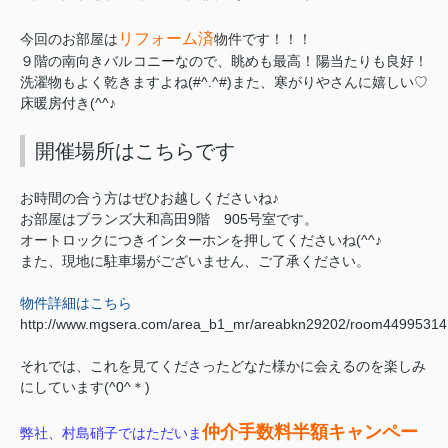
リフォーム済
今回のお部屋は
物件
です！！！
９階の南向きバルコニーなので、眺めも最高！陽当たりも良好！
洗濯物もよく乾きますよね(#^.^#)
また、寒がりやさんに嬉しい♡
床暖房付き(^^♪
開催場所はこちらです
お時間の合う方はぜひお越しくださいね♪
お部屋はブランズ大和高田9階 905号室です。
オートロックにつきインターホンを押してくださいね(^^♪
また、現地に駐車場がございません、ご了承ください。
物件詳細はこちら
http://www.mgsera.com/area_b1_mr/areabkn29202/room44995314
それでは、これを見てくださったどなた様かに会えるのを楽しみ
にしています(^0^＊)
仲介手数料半額
キャンペー
弊社、村島硝子ではただいま