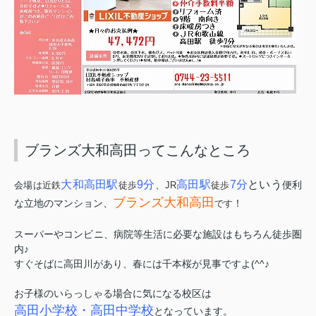
ブランズ大和高田ってこんなところ
大和高田駅
9分
高田駅
7分
という
、
便利
会場は
近鉄
徒歩
JR
徒歩
ブランズ大和高田
な立地のマンション、
！
です
スーパーやコンビニ、病院等生活に必要な施設はもちろん徒歩圏
内♪
すぐそばに高田川があり、春には千本桜が見事ですよ(^^♪
お子様のいらっしゃる場合に気になる校区は
高田小学校・高田中学校
となっています。