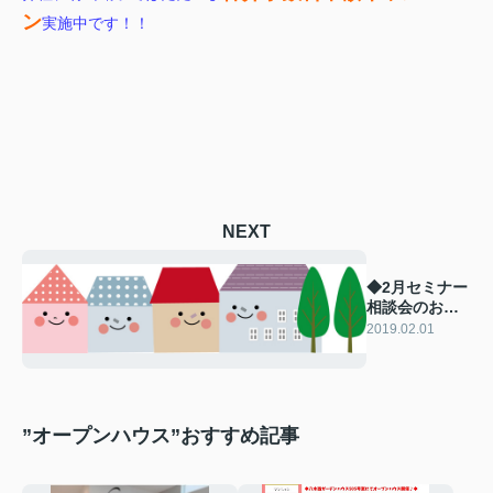
ン
実施中です！！
NEXT
◆2月セミナー
相談会のお知
らせ◆
2019.02.01
”オープンハウス”おすすめ記事