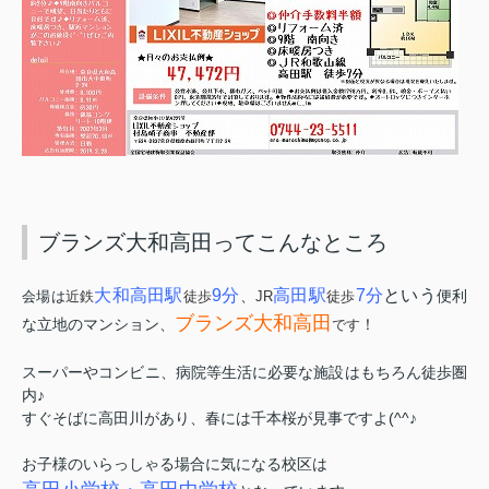
ブランズ大和高田ってこんなところ
大和高田駅
9分
高田駅
7分
という
、
便利
会場は
近鉄
徒歩
JR
徒歩
ブランズ大和高田
な立地のマンション、
！
です
スーパーやコンビニ、病院等生活に必要な施設はもちろん徒歩圏
内♪
すぐそばに高田川があり、春には千本桜が見事ですよ(^^♪
お子様のいらっしゃる場合に気になる校区は