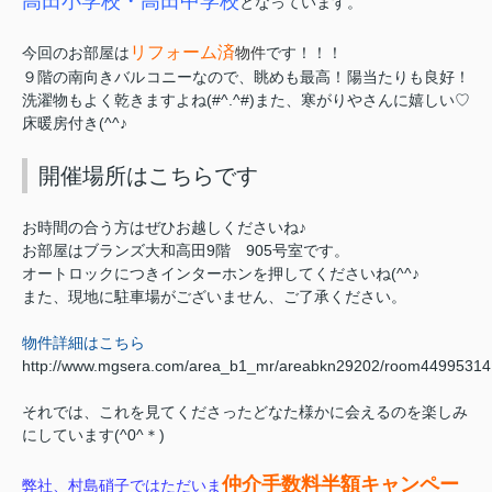
高田小学校・高田中学校
となっています。
リフォーム済
今回のお部屋は
物件
です！！！
９階の南向きバルコニーなので、眺めも最高！陽当たりも良好！
洗濯物もよく乾きますよね(#^.^#)
また、寒がりやさんに嬉しい♡
床暖房付き(^^♪
開催場所はこちらです
お時間の合う方はぜひお越しくださいね♪
お部屋はブランズ大和高田9階 905号室です。
オートロックにつきインターホンを押してくださいね(^^♪
また、現地に駐車場がございません、ご了承ください。
物件詳細はこちら
http://www.mgsera.com/area_b1_mr/areabkn29202/room44995314
それでは、これを見てくださったどなた様かに会えるのを楽しみ
にしています(^0^＊)
仲介手数料半額
キャンペー
弊社、村島硝子ではただいま