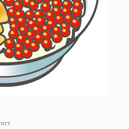
！
つけて