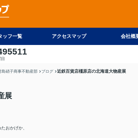
タッフ一覧
アクセスマップ
会社概
495511
曜日
近鉄百貨店橿原店の北海道大物産展
 村島硝子商事不動産部
ブログ
産展
めたおかげか、