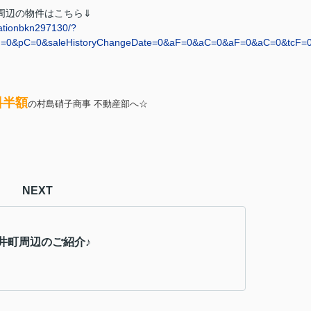
周辺の物件はこちら⇓
tationbkn297130/?
&pC=0&saleHistoryChangeDate=0&aF=0&aC=0&aF=0&aC=0&tcF=0&t
料半額
の村島硝子商事 不動産部へ☆
NEXT
井町周辺のご紹介♪