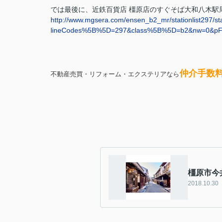
では最後に、近鉄百貨店 橿原店のすぐそば大和八木駅
http://www.mgsera.com/ensen_b2_mr/stationlist297/s
lineCodes%5B%5D=297&class%5B%5D=b2&nw=0&pF=0
仲介手数
不動産売買・リフォーム・エクステリアなら
橿原市今
2018.10.30