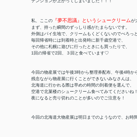
テンションが上がってしまいました！！！
『夢不思議』という
シュークリーム
私、ここの
が
まず、持った瞬間のずっしり感がたまらないです。
外側はパイ生地で、クリームもくどくないのでぺろっ
毎回帰省時には到着時と出発時に新千歳空港で、
その他に札幌に遊びに行ったときにも買ったりで、
1回の帰省で2回、３回と食べています♡
今回の物産展では午後3時から整理券配布、
午後4時か
残念ながら物産展に行くことができないみなさんは、
北海道に行かれる際は早めの時間の到着便を選んで、
空港で北菓楼のシュークリーム食べてみてくださいね
夜になると売り切れのことが多いのでご注意を！
今回の北海道大物産展は明日までのようなので、お時