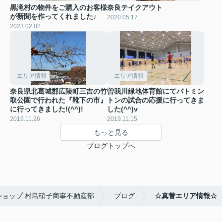
黒滝村の物件をご購入のお客様
奈良テイクアウト
が新聞を作ってくれました♪
2020.05.17
2023.02.02
エリア情報
エリア情報
奈良県北葛城郡広陵町三吉の竹
曽我川緑地体育館にてバトミン
取公園で行われた『靴下の市』
トンの試合の応援に行ってきま
に行ってきました!(^^)!
した(^^)v
2019.11.26
2019.11.15
もっと見る
ブログトップへ
産ショップ 村島硝子商事不動産部
ブログ
☆真菅エリア情報☆