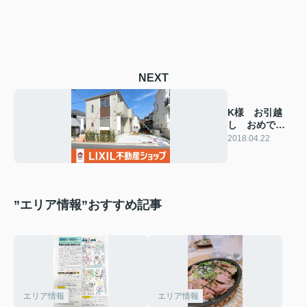
NEXT
K様 お引越
し おめでと
うございます!
2018.04.22
(^^)!
”エリア情報”おすすめ記事
エリア情報
エリア情報