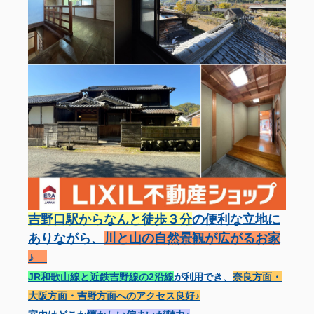
吉野口駅からなんと徒歩３分
の便利な立地に
ありながら、
川と山の自然景観が広がるお家
♪
JR和歌山線と近鉄吉野線の2沿線
が利用でき、
奈良方面・
大阪方面・吉野方面へのアクセス良好♪