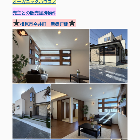
オーガニックハウス／
売主との販売提携物件
★
★
橿原市今井町 新築戸建