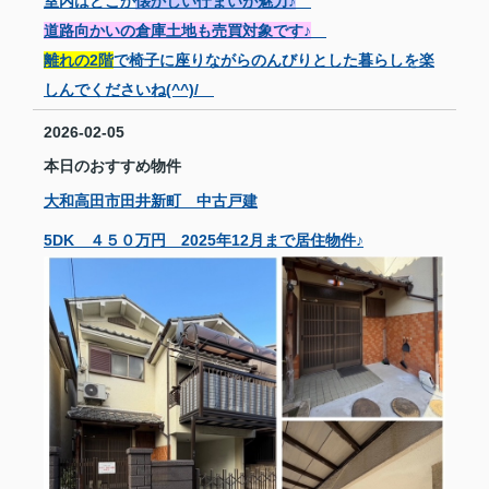
室内はどこか
懐かしい佇まいが魅力♪
道路向かいの倉庫土地も売買対象です♪
離れの2階
で椅子に座りながらのんびりとした暮らしを楽
しんでくださいね(^^)/
2026-02-05
本日のおすすめ物件
大和高田市田井新町 中古戸建
5DK ４５０万円 2025年12月まで居住物件♪