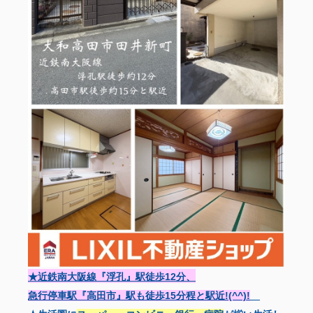
★近鉄南大阪線『浮孔』駅徒歩12分、
急行停車駅『高田市』駅も徒歩15分程と駅近!(^^)!