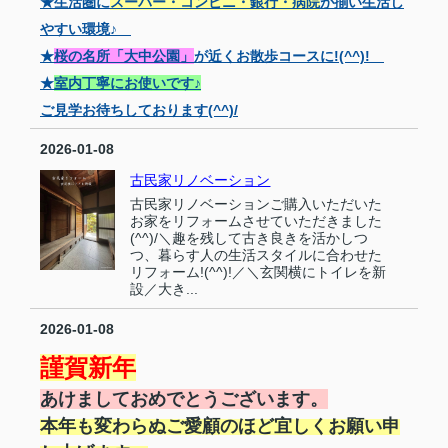
★生活圏に
スーパー・コンビニ・銀行・病院
が揃い生活し
やすい環境♪
★
桜の名所「大中公園」
が近くお散歩コースに!(^^)!
★
室内丁寧にお使いです♪
ご見学お待ちしております(^^)/
2026-01-08
古民家リノベーション
古民家リノベーションご購入いただいた
お家をリフォームさせていただきました
(^^)/＼趣を残して古き良きを活かしつ
つ、暮らす人の生活スタイルに合わせた
リフォーム!(^^)!／＼玄関横にトイレを新
設／大き...
2026-01-08
謹賀新年
あけましておめでとうございます。
本年も変わらぬご愛顧のほど
宜しくお願い申