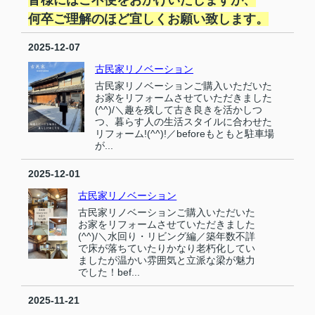
何卒ご理解のほど宜しくお願い致します。
2025-12-07
古民家リノベーション
古民家リノベーションご購入いただいた
お家をリフォームさせていただきました
(^^)/＼趣を残して古き良きを活かしつ
つ、暮らす人の生活スタイルに合わせた
リフォーム!(^^)!／beforeもともと駐車場
が...
2025-12-01
古民家リノベーション
古民家リノベーションご購入いただいた
お家をリフォームさせていただきました
(^^)/＼水回り・リビング編／築年数不詳
で床が落ちていたりかなり老朽化してい
ましたが温かい雰囲気と立派な梁が魅力
でした！bef...
2025-11-21