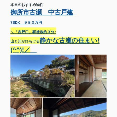
本日のおすすめ物件
御所市古瀬 中古戸建
7SDK ９８０万円
＼「吉野口」駅徒歩約３分♪
静かな古瀬の住まい!
山と川がひらける
(^^)!／