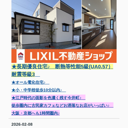
★長期優良住宅♪ 断熱等性能5級(UA0.57）
耐震等級3
★オール電化住宅♪
★小・中学校徒歩10分以内♪
★江戸時代の面影を色濃く残す今井町♪
徒歩圏内に古民家カフェなどお洒落なお店がいっぱい♪
大阪・京都へも1時間圏内♪
2026-02-08