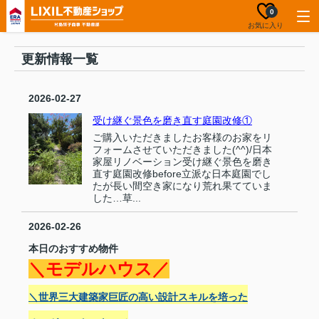
0
お気に入り
更新情報一覧
2026-02-27
受け継ぐ景色を磨き直す庭園改修①
ご購入いただきましたお客様のお家をリ
フォームさせていただきました(^^)/日本
家屋リノベーション受け継ぐ景色を磨き
直す庭園改修before立派な日本庭園でし
たが長い間空き家になり荒れ果てていま
した…草...
2026-02-26
本日のおすすめ物件
＼モデルハウス／
＼世界三大建築家巨匠の高い設計スキルを培った