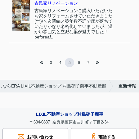
古民家リノベーション
古民家リノベーションご購入いただいた
お家をリフォームさせていただきました
(^^)/＼玄関編／築年数不詳で床が落ちて
いたりかなり老朽化していましたが、温
かい雰囲気と立派な梁が魅力でした！
beforeaf...
3
4
5
6
7
らERA LIXIL不動産ショップ 村島硝子商事不動産部
更新情報
LIXIL不動産ショップ村島硝子商事
〒634-0837 奈良県橿原市曲川町７丁目2-34
お問い合わせ
電話する