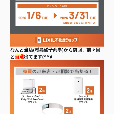
なんと
当店(村島硝子商事)から
前回、前々回
と
当選
出てます(^^)/